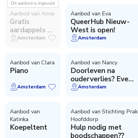
Dit aanbod is ingevuld
Aanbod van Anna
Aanbod van Eva
Gratis
QueerHub Nieuw-
aardappels op
West is open!
het Anton de
Amsterdam
Amsterdam
Komplein!
Aanbod van Clara
Aanbod van Nancy
Piano
Doorleven na
ouderverlies? Eve
foundation
Amsterdam
Amsterdam
lotgenotenprogra
start weer in
Amsterdam
Aanbod van
Aanbod van Stichting Prak
Katinka
Hoofddorp
Koepeltent
Hulp nodig met
boodschappen??