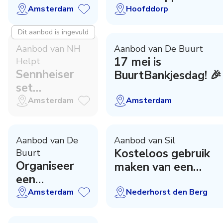
Amsterdam
Hoofddorp
Dit aanbod is ingevuld
Aanbod van NH
Aanbod van De Buurt
17 mei is
Helpt
Sennheiser
BuurtBankjesdag! 🎉
set
aangeboden
Amsterdam
Amsterdam
Aanbod van De
Aanbod van Sil
Kosteloos gebruik
Buurt
Organiseer
maken van een
een
duofiets!?
Buurtcamping
Amsterdam
Nederhorst den Berg
in zomer
2027!