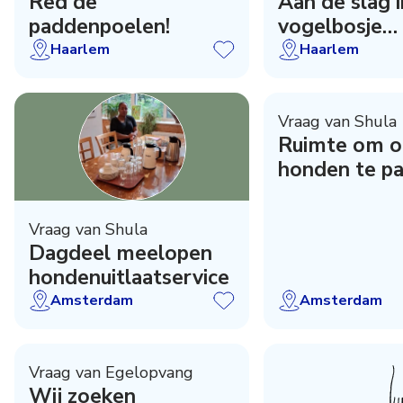
Red de
Aan de slag i
paddenpoelen!
vogelbosje
Eindenhout!
Haarlem
Haarlem
Vraag van Shula
Ruimte om o
honden te p
Vraag van Shula
Dagdeel meelopen
hondenuitlaatservice
Amsterdam
Amsterdam
Vraag van Egelopvang
Wij zoeken