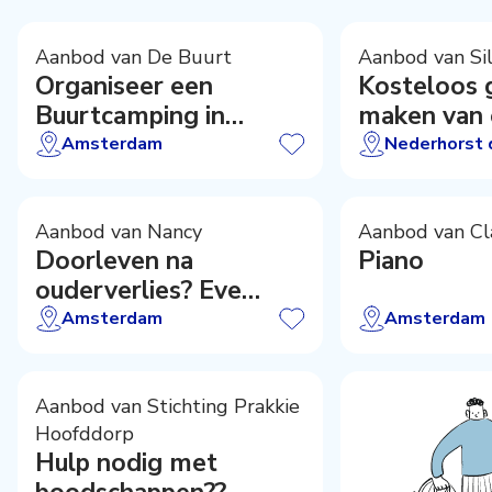
Aanbod van De Buurt
Aanbod van Si
Organiseer een
Kosteloos 
Buurtcamping in
maken van
zomer 2027!
duofiets!?
Amsterdam
Nederhorst 
Aanbod van Nancy
Aanbod van Cl
Doorleven na
Piano
ouderverlies? Eve
foundation
Amsterdam
Amsterdam
lotgenotenprogramma
start weer in
Amsterdam
Aanbod van Stichting Prakkie
Hoofddorp
Hulp nodig met