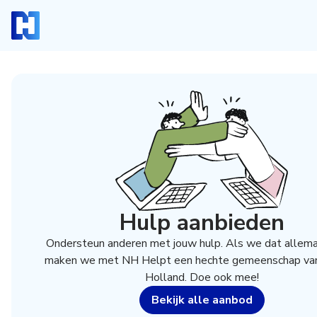
Inloggen
Heb je een account? Log dan in.
Hulp aanbieden
Login
Account aanmaken
Ondersteun anderen met jouw hulp. Als we dat allema
Heb je nog geen account, maar wil je die graag kosteloo
maken we met NH Helpt een hechte gemeenschap va
klik dan hieronder.
Holland. Doe ook mee!
Registreren
Bekijk alle aanbod