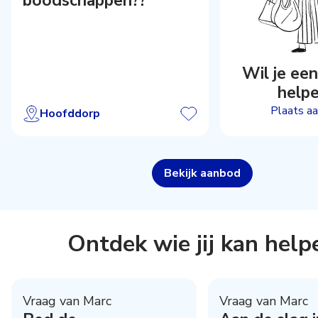
boodschappen??
Wil je ee
help
Plaats a
Hoofddorp
Bekijk aanbod
Ontdek wie jij kan help
Vraag van Marc
Vraag van Marc