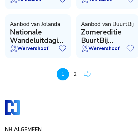
Aanbod van Jolanda
Aanbod van BuurtBij
Nationale
Zomereditie
Wandeluitdaging
BuurtBij
Wervershoof
Magazine
Wervershoof
Wervershoof
1
2
NH ALGEMEEN