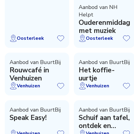
Aanbod van NH
Helpt
Ouderenmiddag
met muziek
Oosterleek
Oosterleek
Aanbod van BuurtBij
Aanbod van BuurtBij
Rouwcafé in
Het koffie-
Venhuizen
uurtje
Venhuizen
Venhuizen
Aanbod van BuurtBij
Aanbod van BuurtBij
Speak Easy!
Schuif aan tafel,
ontdek en
ontmoet!
Venhuizen
Venhuizen