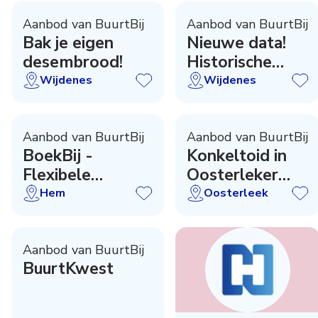
Aanbod van BuurtBij
Aanbod van BuurtBij
Bak je eigen
Nieuwe data!
desembrood!
Historische
wandeling
Wijdenes
Wijdenes
Wijdenes
Aanbod van BuurtBij
Aanbod van BuurtBij
BoekBij -
Konkeltoid in
Flexibele
Oosterleker
Leesclub
kerkje
Hem
Oosterleek
Aanbod van BuurtBij
BuurtKwest