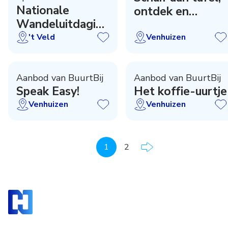
Nationale
ontdek en
Wandeluitdaging
ontmoet!
'T Veld
't Veld
Venhuizen
Aanbod van BuurtBij
Aanbod van BuurtBij
Speak Easy!
Het koffie-uurtje
Venhuizen
Venhuizen
1
2