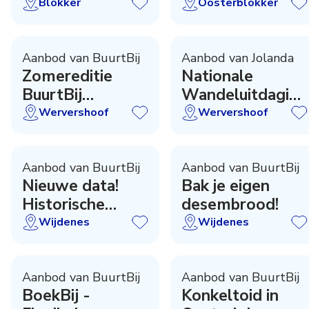
Blokker
Oosterblokker
Aanbod van BuurtBij
Aanbod van Jolanda
Zomereditie
Nationale
BuurtBij
Wandeluitdaging
Magazine
Wervershoof
Wervershoof
Wervershoof
Aanbod van BuurtBij
Aanbod van BuurtBij
Nieuwe data!
Bak je eigen
Historische
desembrood!
wandeling
Wijdenes
Wijdenes
Wijdenes
Aanbod van BuurtBij
Aanbod van BuurtBij
BoekBij -
Konkeltoid in