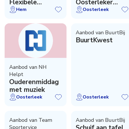
Flexibele
Oosterleker
Leesclub
kerkje
Hem
Oosterleek
Aanbod van BuurtBij
BuurtKwest
Aanbod van NH
Helpt
Ouderenmiddag
met muziek
Oosterleek
Oosterleek
Aanbod van Team
Aanbod van BuurtBij
Schuif aan tafel,
Sportervice