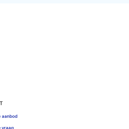
T
le aanbod
e vraag