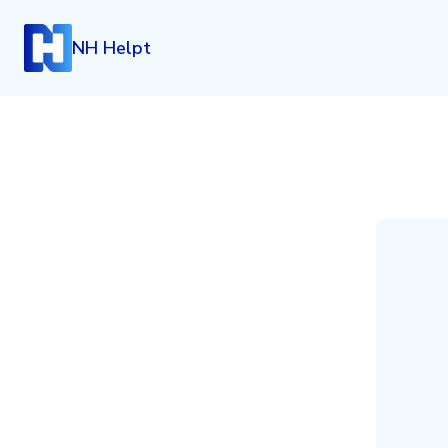
NH Helpt
Inloggen
Heb je een account? Log dan in.
Login
Account aanmaken
Heb je nog geen account, maar wil je die graag kosteloo
klik dan hieronder.
Registreren