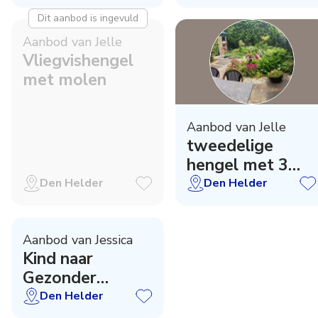
Dit aanbod is ingevuld
Aanbod van Jelle
Vliegvishengel
met molen
Aanbod van Jelle
tweedelige
hengel met 3
molens
Den Helder
Den Helder
Aanbod van Jessica
Kind naar
Gezonder
Gewicht
Den Helder