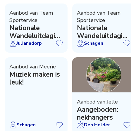
Aanbod van Team
Aanbod van Team
Sportervice
Sportervice
Nationale
Nationale
Wandeluitdaging
Wandeluitdaging
Julianadorp
Schagen
Julianadorp
Schagen
Aanbod van Meerie
Muziek maken is
leuk!
Aanbod van Jelle
Aangeboden:
nekhangers
Schagen
Den Helder