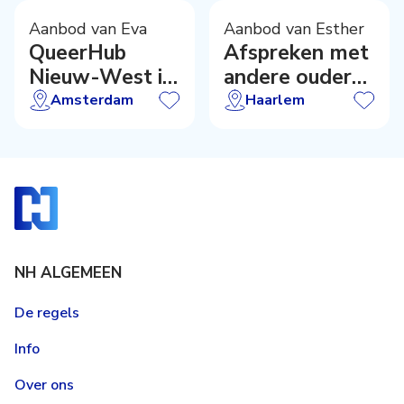
Aanbod van Eva
Aanbod van Esther
QueerHub
Afspreken met
Nieuw-West is
andere ouders
open!
in jouw buurt
Amsterdam
Haarlem
NH ALGEMEEN
De regels
Info
Over ons