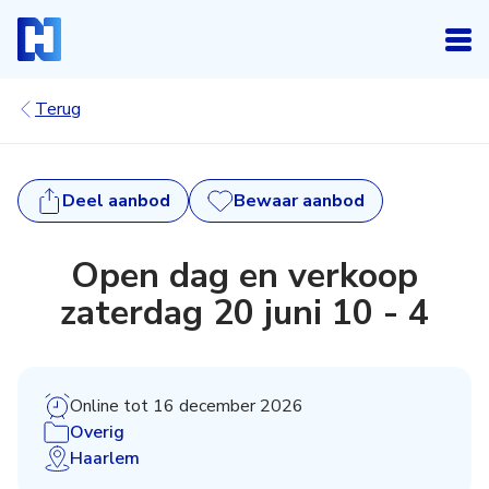
Terug
Deel
aanbod
Bewaar aanbod
Inloggen
Open dag en verkoop
Heb je een account? Log dan in.
zaterdag 20 juni 10 - 4
Login
Account aanmaken
Heb je nog geen account, maar wil je die graag
Online tot 16 december 2026
kosteloos aanmaken, klik dan hieronder.
Overig
Haarlem
Registreren