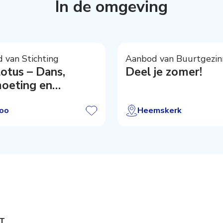
In de omgeving
 van Stichting
Aanbod van Buurtgezin
otus – Dans,
Deel je zomer!
oeting en
nering
loo
Heemskerk
T