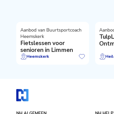
Aanbod van Buurtsportcoach
Aanbod
TulpL
Heemskerk
Fietslessen voor
Ontm
senioren in Limmen
Herin
Heemskerk
Hei
NH ALGEMEEN
NH HELP