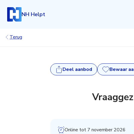
NH Helpt
Terug
Deel
aanbod
Bewaar a
Inloggen
Heb je een account? Log dan in.
Vraaggez
Login
Account aanmaken
Heb je nog geen account, maar wil je die graag kosteloo
klik dan hieronder.
Online tot 7 november 2026
Registreren