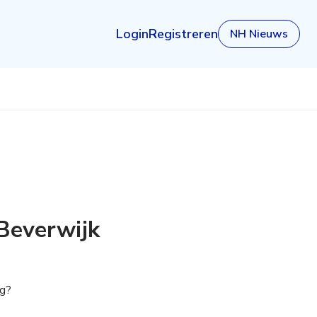
Login
Registreren
NH Nieuws
Beverwijk
ig?