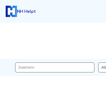
NH Helpt
Inloggen
Al
Heb je een account? Log dan in.
Login
Account aanmaken
Heb je nog geen account, maar wil je die graag kosteloo
klik dan hieronder.
Registreren