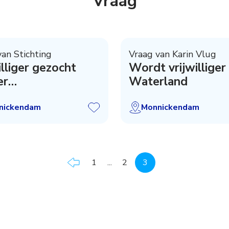
Vraag
van Stichting
Vraag van Karin Vlug
illiger gezocht
Wordt vrijwilliger 
er
Waterland
otieaanhanger
nickendam
Monnickendam
1
...
2
3