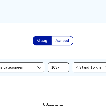
Vraag
Aanbod
le categorieën
Afstand 15 km
s aanmaken,