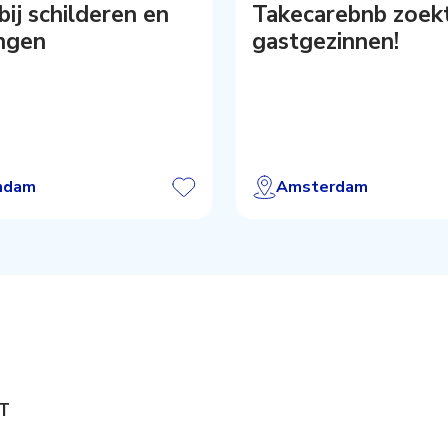
deren en
Takecarebnb zoek
ngen
gastgezinnen!
ndam
Amsterdam
T