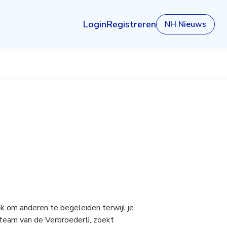
Login
Registreren
NH Nieuws
uk om anderen te begeleiden terwijl je
team van de VerbroederIJ, zoekt