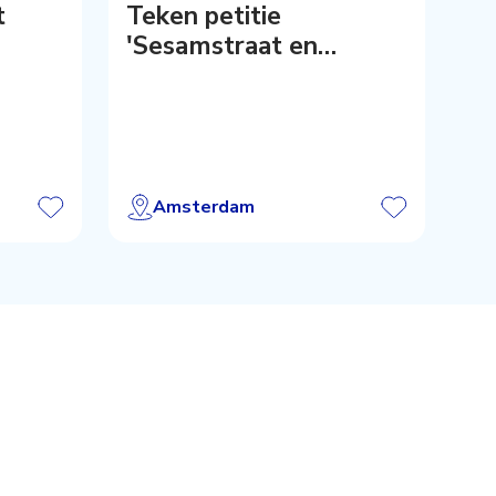
t
Teken petitie
'Sesamstraat en
Melkweg' Artis!
Amsterdam