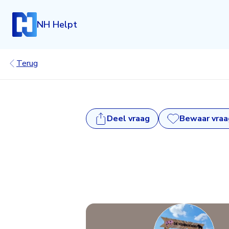
NH Helpt
Terug
Deel
vraag
Bewaar vraa
Inloggen
Heb je een account? Log dan in.
Login
Account aanmaken
Heb je nog geen account, maar wil je die graag kosteloo
klik dan hieronder.
Registreren