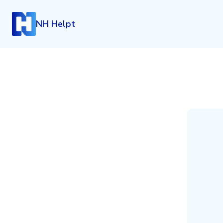
NH Helpt
Inloggen
Heb je een account? Log dan in.
Login
Account aanmaken
Heb je nog geen account, maar wil je die graag kosteloo
klik dan hieronder.
Registreren