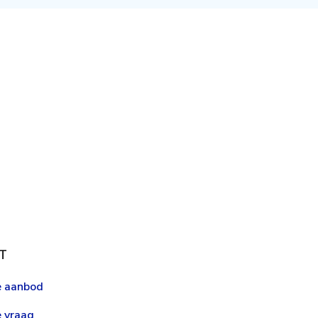
T
le aanbod
e vraag