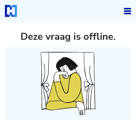
Deze vraag is offline
.
Inloggen
Heb je een account? Log dan in.
Login
Account aanmaken
Heb je nog geen account, maar wil je die graag
kosteloos aanmaken, klik dan hieronder.
Registreren