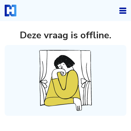
Deze vraag is offline
.
Inloggen
Heb je een account? Log dan in.
Login
Account aanmaken
Heb je nog geen account, maar wil je die graag
kosteloos aanmaken, klik dan hieronder.
Registreren