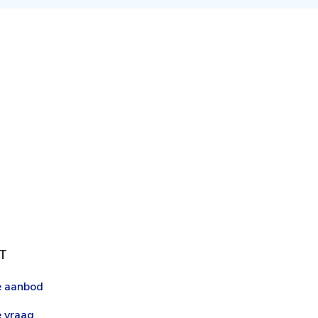
T
le aanbod
e vraag