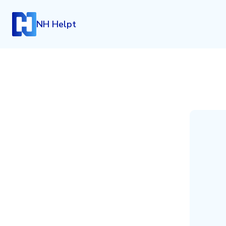
NH Helpt
Inloggen
Heb je een account? Log dan in.
Login
Account aanmaken
Heb je nog geen account, maar wil je die graag kosteloo
klik dan hieronder.
Registreren