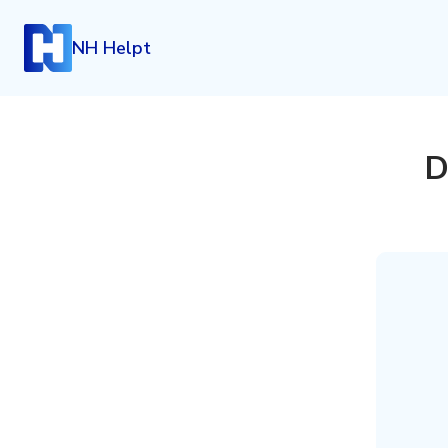
NH Helpt
D
Inloggen
Heb je een account? Log dan in.
Login
Account aanmaken
Heb je nog geen account, maar wil je die graag kosteloo
klik dan hieronder.
Registreren