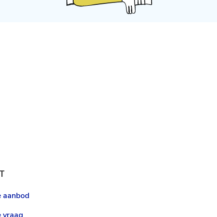
T
le aanbod
e vraag