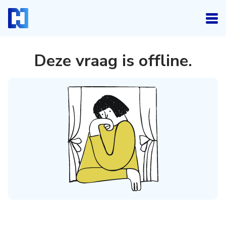
Deze vraag is offline
.
Inloggen
Heb je een account? Log dan in.
Login
Account aanmaken
Heb je nog geen account, maar wil je die graag
kosteloos aanmaken, klik dan hieronder.
Registreren