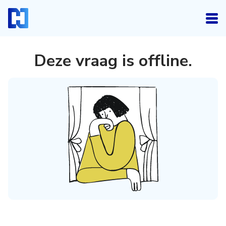
Deze vraag is offline
.
Inloggen
Heb je een account? Log dan in.
Login
Account aanmaken
Heb je nog geen account, maar wil je die graag
kosteloos aanmaken, klik dan hieronder.
Registreren