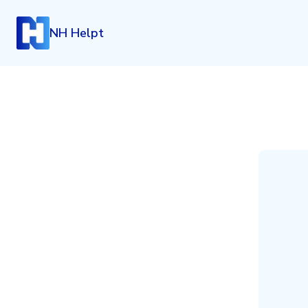
NH Helpt
Inloggen
Heb je een account? Log dan in.
Login
Account aanmaken
Heb je nog geen account, maar wil je die graag kosteloo
klik dan hieronder.
Registreren