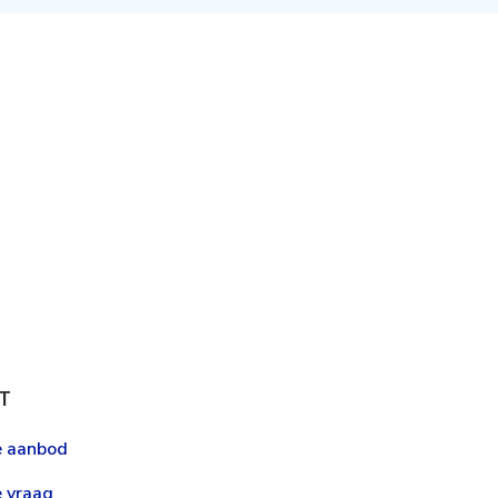
T
le aanbod
e vraag