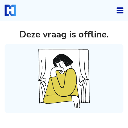
Deze vraag is offline
.
Inloggen
Heb je een account? Log dan in.
Login
Account aanmaken
Heb je nog geen account, maar wil je die graag
kosteloos aanmaken, klik dan hieronder.
Registreren