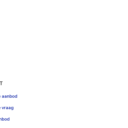
T
le aanbod
e vraag
anbod