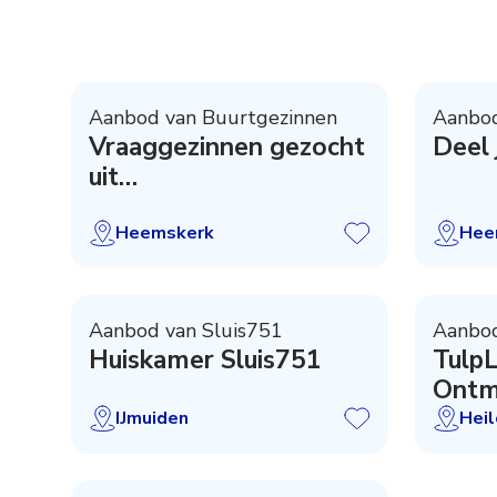
Aanbod van Buurtgezinnen
Aanbod
Vraaggezinnen gezocht
Deel 
uit
Heemskerk/Beverwijk
Heemskerk
Hee
Aanbod van Sluis751
Aanbod
Huiskamer Sluis751
TulpL
Ontm
Herin
IJmuiden
Hei