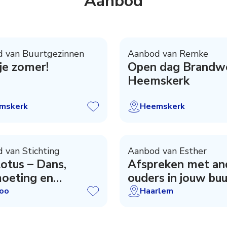
Aanbod
 van Buurtgezinnen
Aanbod van Remke
je zomer!
Open dag Brandw
Heemskerk
mskerk
Heemskerk
 van Stichting
Aanbod van Esther
otus – Dans,
Afspreken met an
oeting en
ouders in jouw buu
nering
loo
Haarlem