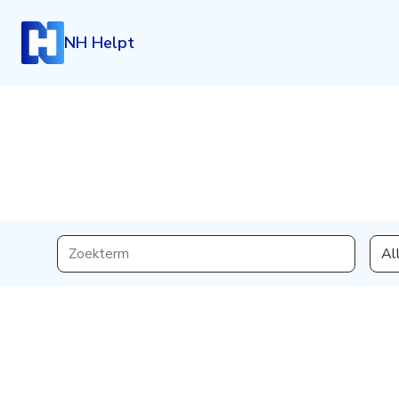
NH Helpt
Inloggen
Al
Heb je een account? Log dan in.
Login
Account aanmaken
Heb je nog geen account, maar wil je die graag kosteloo
klik dan hieronder.
Registreren