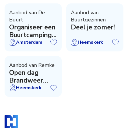
Aanbod van De
Aanbod van
Buurt
Buurtgezinnen
Organiseer een
Deel je zomer!
Buurtcamping
in zomer 2027!
Amsterdam
Heemskerk
Aanbod van Remke
Open dag
Brandweer
Heemskerk
Heemskerk