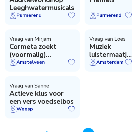
Leeghwatermusicals
Purmerend
Purmerend
Vraag van Mirjam
Vraag van Loes
Cormeta zoekt
Muziek
(voormalig)
luistermaatje
zwemdocent
voor mijn
Amstelveen
Amsterdam
zoon Niels
Vraag van Sanne
Actieve klus voor
een vers voedselbos
Weesp