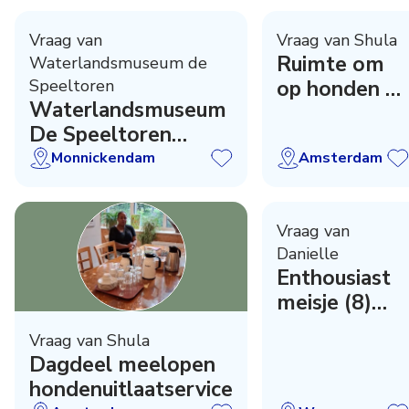
Vraag van
Vraag van Shula
Ruimte om
Waterlandsmuseum de
Speeltoren
op honden te
Waterlandsmuseum
passen
De Speeltoren
zoekt...
Monnickendam
Amsterdam
Vraag van
Danielle
Enthousiast
meisje (8)
zoekt opa en
Vraag van Shula
oma
Dagdeel meelopen
hondenuitlaatservice