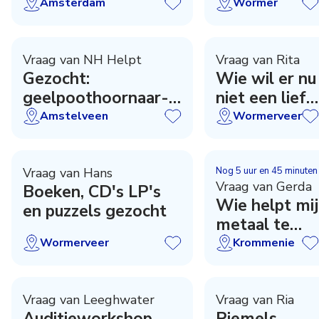
Amsterdam
Wormer
Vraag van NH Helpt
Vraag van Rita
Gezocht:
Wie wil er nu
geelpoothoornaar-
niet een lief
zoekers
kaartje?
Amstelveen
Wormerveer
Vraag van Hans
Nog
5 uur en 45 minuten
Vraag van Gerda
Boeken, CD's LP's
Wie helpt mij
en puzzels gezocht
metaal te
scheiden?
Wormerveer
Krommenie
Vraag van Leeghwater
Vraag van Ria
Auditieworkshop
Piemels