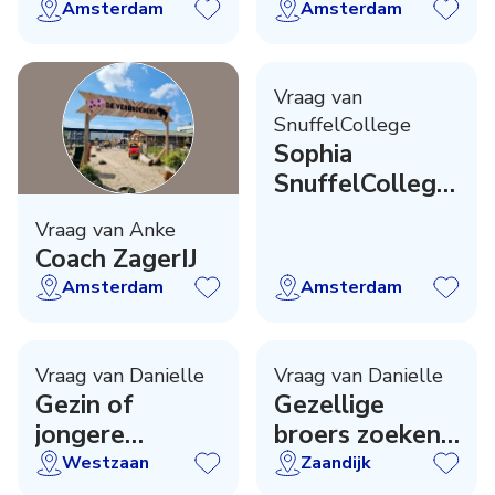
liefdevol thuis
opvolger
Amsterdam
Amsterdam
Vraag van
SnuffelCollege
Sophia
SnuffelCollege
zoekt
Vraag van Anke
versterking
Coach ZagerIJ
Amsterdam
Amsterdam
Vraag van Danielle
Vraag van Danielle
Gezin of
Gezellige
jongere
broers zoeken
gezocht
speelplek
Westzaan
Zaandijk