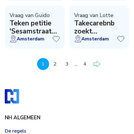
Vraag van Guido
Vraag van Lotte
Teken petitie
Takecarebnb
'Sesamstraat
zoekt
en Melkweg'
gastgezinnen!
Amsterdam
Amsterdam
Artis!
1
2
3
...
4
NH ALGEMEEN
De regels