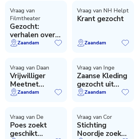
repetitor
Vraag van
Vraag van NH Helpt
Krant gezocht
Filmtheater
Gezocht:
verhalen over
40 jaar De
Zaandam
Zaandam
Fabriek!
Vraag van Daan
Vraag van Inge
Vrijwilliger
Zaanse Kleding
Meetnet
gezocht uit
Biodiversiteit
1750-1830
Zaandam
Zaandam
Zaanstad
Vraag van De
Vraag van Cor
Poes zoekt
Stichting
geschikt
Noordje zoekt