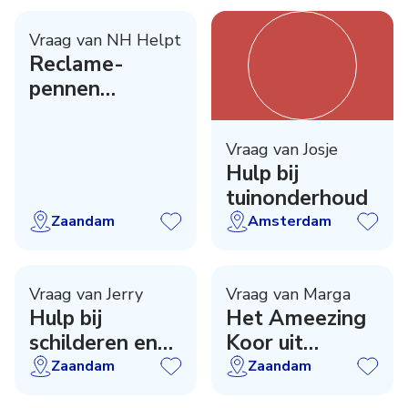
Vraag van NH Helpt
Reclame-
pennen
gezocht
Vraag van Josje
Hulp bij
tuinonderhoud
Zaandam
Amsterdam
Vraag van Jerry
Vraag van Marga
Hulp bij
Het Ameezing
schilderen en
Koor uit
behangen
Zaandam zoekt
Zaandam
Zaandam
een dirigent /