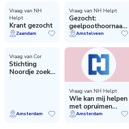
Vraag van NH
Vraag van NH Helpt
Gezocht:
Helpt
Krant gezocht
geelpoothoornaar-
zoekers
Zaandam
Amstelveen
Vraag van Cor
Stichting
Noordje zoekt
opvolger
Vraag van NH Helpt
Wie kan mij helpen
met opruimen
garage?
Amsterdam
Amsterdam