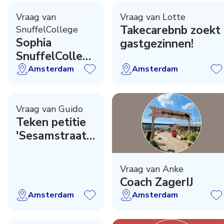
Vraag van
Vraag van Lotte
Takecarebnb zoekt
SnuffelCollege
Sophia
gastgezinnen!
SnuffelCollege
zoekt
Amsterdam
Amsterdam
versterking
Vraag van Guido
Teken petitie
'Sesamstraat
en Melkweg'
Artis!
Vraag van Anke
Coach ZagerIJ
Amsterdam
Amsterdam