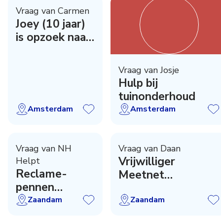
Vraag van Carmen
Joey (10 jaar)
is opzoek naar
jou!
Vraag van Josje
Hulp bij
tuinonderhoud
Amsterdam
Amsterdam
Vraag van NH
Vraag van Daan
Vrijwilliger
Helpt
Reclame-
Meetnet
pennen
Biodiversiteit
gezocht
Zaanstad
Zaandam
Zaandam