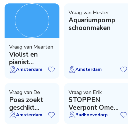
Vraag van Hester
Aquariumpomp
schoonmaken
Vraag van Maarten
Violist en
pianist
gevraagd
Amsterdam
Amsterdam
Vraag van De
Vraag van Erik
Poes zoekt
STOPPEN
geschikt
Veerpont Ome
liefdevol thuis
Piet - Hoe nu
Amsterdam
Badhoevedorp
verder ?