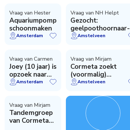
Vraag van Hester
Vraag van NH Helpt
Aquariumpomp
Gezocht:
schoonmaken
geelpoothoornaar-
zoekers
Amsterdam
Amstelveen
Vraag van Carmen
Vraag van Mirjam
Joey (10 jaar) is
Cormeta zoekt
opzoek naar
(voormalig)
jou!
zwemdocent
Amsterdam
Amstelveen
Vraag van Mirjam
Tandemgroep
van Cormeta
zoekt