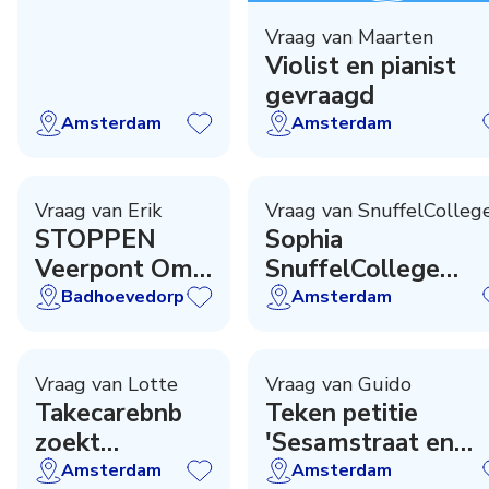
voorrijders
Vraag van Maarten
Violist en pianist
gevraagd
Amsterdam
Amsterdam
Vraag van Erik
Vraag van SnuffelColleg
STOPPEN
Sophia
Veerpont Ome
SnuffelCollege
Piet - Hoe nu
zoekt versterking
Badhoevedorp
Amsterdam
verder ?
Vraag van Lotte
Vraag van Guido
Takecarebnb
Teken petitie
zoekt
'Sesamstraat en
gastgezinnen!
Melkweg' Artis!
Amsterdam
Amsterdam