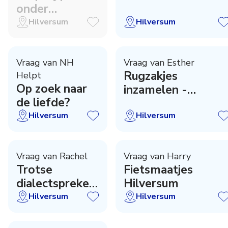
onder
keukenkastjes
Hilversum
Hilversum
Vraag van NH
Vraag van Esther
Rugzakjes
Helpt
Op zoek naar
inzamelen -
de liefde?
because we carry
Hilversum
Hilversum
Vraag van Rachel
Vraag van Harry
Trotse
Fietsmaatjes
dialectsprekers
Hilversum
gezocht
Hilversum
Hilversum