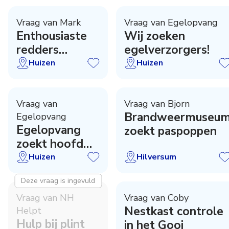
Vraag van Mark
Vraag van Egelopvang
Enthousiaste
Wij zoeken
redders
egelverzorgers!
gezocht!
Huizen
Huizen
Vraag van
Vraag van Bjorn
Brandweermuseu
Egelopvang
Egelopvang
zoekt paspoppen
zoekt hoofd
dierverzorgers
Huizen
Hilversum
Deze vraag is ingevuld
Vraag van NH
Vraag van Coby
Nestkast controle
Helpt
Hulp bij plint
in het Gooi