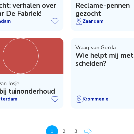
ht: verhalen over
Reclame-pennen
ar De Fabriek!
gezocht
ndam
Zaandam
Vraag van Gerda
Wie helpt mij met
scheiden?
an Josje
bij tuinonderhoud
terdam
Krommenie
1
2
3