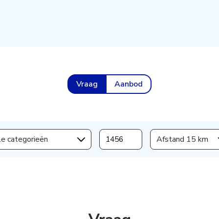
Vraag
Aanbod
le categorieën
Afstand 15 km
s aanmaken,