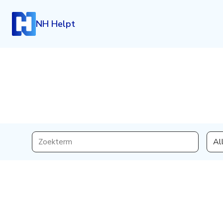
NH Helpt
Inloggen
Al
Heb je een account? Log dan in.
Login
Account aanmaken
Heb je nog geen account, maar wil je die graag kosteloo
klik dan hieronder.
Registreren