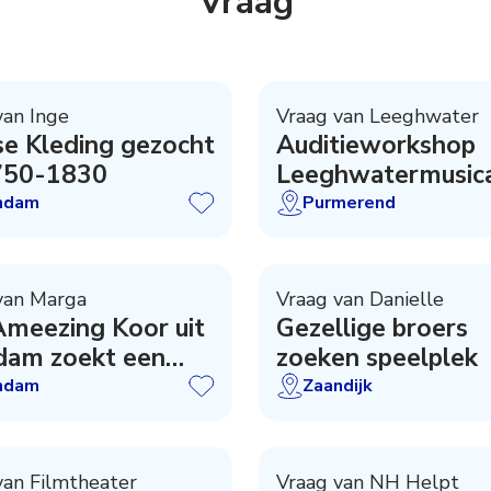
Vraag
van Inge
Vraag van Leeghwater
e Kleding gezocht
Auditieworkshop
1750-1830
Leeghwatermusica
ndam
Purmerend
van Marga
Vraag van Danielle
Ameezing Koor uit
Gezellige broers
dam zoekt een
zoeken speelplek
ent / repetitor
ndam
Zaandijk
van Filmtheater
Vraag van NH Helpt