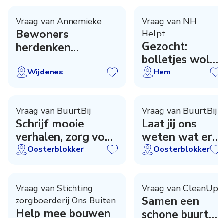
Vraag van Annemieke
Vraag van NH
Bewoners
Helpt
Gezocht:
herdenken
bolletjes wol
verzetsgroep Sally
(acryl)
Wijdenes
Hem
Vraag van BuurtBij
Vraag van BuurtBij
Schrijf mooie
Laat jij ons
verhalen, zorg voor
weten wat er
verbinding
te doen is?
Oosterblokker
Oosterblokker
Vraag van Stichting
Vraag van CleanUp
Samen een
zorgboerderij Ons Buiten
Help mee bouwen
schone buurt