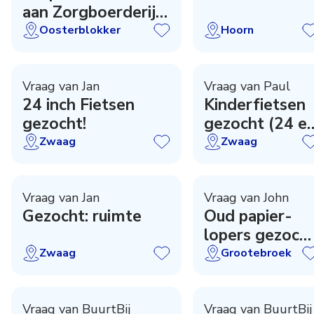
aan Zorgboerderij
maken
Ons Buiten!
Oosterblokker
Hoorn
Vraag van Jan
Vraag van Paul
24 inch Fietsen
Kinderfietsen
gezocht!
gezocht (24 e
26 inch)
Zwaag
Zwaag
Vraag van Jan
Vraag van John
Gezocht: ruimte
Oud papier-
lopers gezoch
Grootebroek
Zwaag
Grootebroek
Vraag van BuurtBij
Vraag van BuurtBij