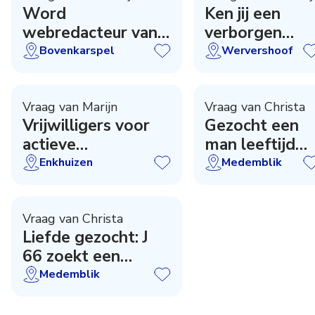
Word
Ken jij een
webredacteur van
verborgen
BuurtBij
paadje?
Bovenkarspel
Wervershoof
Vraag van Marijn
Vraag van Christa
Vrijwilligers voor
Gezocht een
actieve
man leeftijd
watersportvakantie
58-70 jaar
Enkhuizen
Medemblik
Vraag van Christa
Liefde gezocht: J
66 zoekt een
openminded man
Medemblik