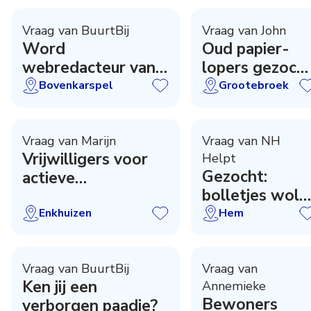
Vraag van BuurtBij
Vraag van John
Word
Oud papier-
webredacteur van
lopers gezoch
BuurtBij
Grootebroek
Bovenkarspel
Grootebroek
Vraag van Marijn
Vraag van NH
Vrijwilligers voor
Helpt
Gezocht:
actieve
bolletjes wol
watersportvakantie
(acryl)
Enkhuizen
Hem
Vraag van BuurtBij
Vraag van
Ken jij een
Annemieke
Bewoners
verborgen paadje?