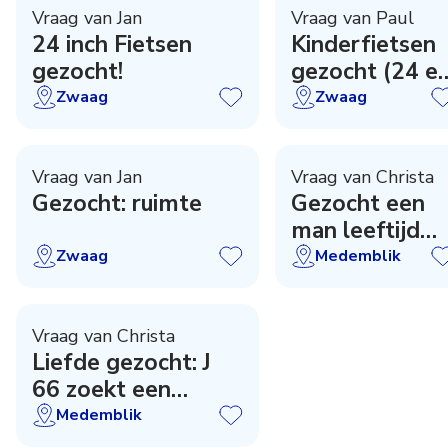
Vraag van Jan
Vraag van Paul
24 inch Fietsen
Kinderfietsen
gezocht!
gezocht (24 e
26 inch)
Zwaag
Zwaag
Vraag van Jan
Vraag van Christa
Gezocht: ruimte
Gezocht een
man leeftijd
58-70 jaar
Zwaag
Medemblik
Vraag van Christa
Liefde gezocht: J
66 zoekt een
openminded man
Medemblik