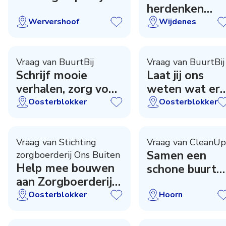
herdenken
verzetsgroep
Wervershoof
Wijdenes
Sally
Vraag van BuurtBij
Vraag van BuurtBij
Schrijf mooie
Laat jij ons
verhalen, zorg voor
weten wat er
verbinding
te doen is?
Oosterblokker
Oosterblokker
Vraag van Stichting
Vraag van CleanUp
Samen een
zorgboerderij Ons Buiten
Help mee bouwen
schone buurt
aan Zorgboerderij
maken
Ons Buiten!
Oosterblokker
Hoorn