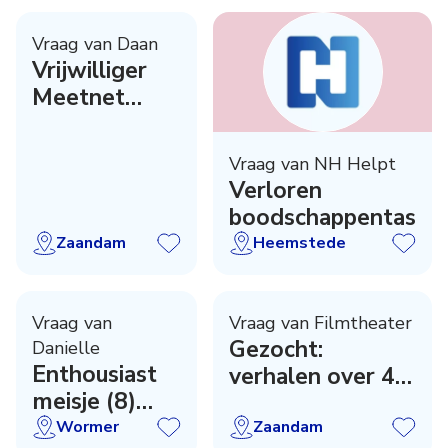
Vraag van Daan
Vrijwilliger
Meetnet
Biodiversiteit
Zaanstad
Vraag van NH Helpt
Verloren
boodschappentas
Zaandam
Heemstede
Vraag van
Vraag van Filmtheater
Gezocht:
Danielle
Enthousiast
verhalen over 40
meisje (8)
jaar De Fabriek!
zoekt opa en
Wormer
Zaandam