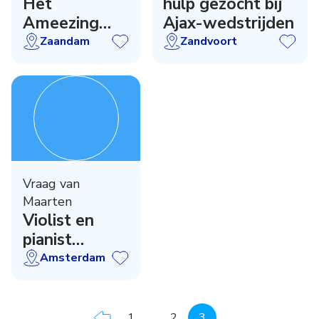
Het
hulp gezocht bij
Ameezing
Ajax-wedstrijden
Koor uit
Zaandam
Zandvoort
Zaandam
zoekt een
dirigent /
repetitor
Vraag van
Maarten
Violist en
pianist
gevraagd
Amsterdam
1
...
2
3