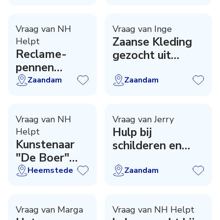
oma
Vraag van NH
Vraag van Inge
Zaanse Kleding
Helpt
Reclame-
gezocht uit
pennen
1750-1830
gezocht
Zaandam
Zaandam
Vraag van NH
Vraag van Jerry
Hulp bij
Helpt
Kunstenaar
schilderen en
"De Boer"
behangen
gezocht
Heemstede
Zaandam
Vraag van Marga
Vraag van NH Helpt