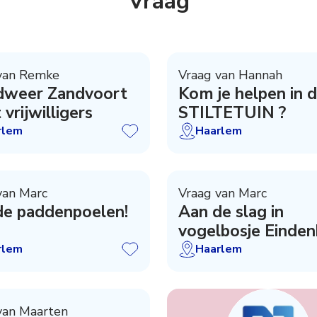
Vraag
van Remke
Vraag van Hannah
dweer Zandvoort
Kom je helpen in 
 vrijwilligers
STILTETUIN ?
rlem
Haarlem
van Marc
Vraag van Marc
de paddenpoelen!
Aan de slag in
vogelbosje Einden
rlem
Haarlem
van Maarten