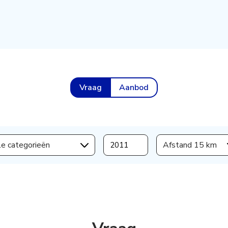
Vraag
Aanbod
le categorieën
Afstand 15 km
s aanmaken,