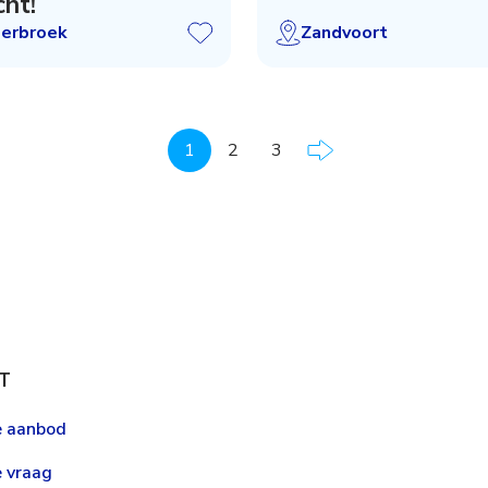
ht!
serbroek
Zandvoort
1
2
3
T
le aanbod
e vraag