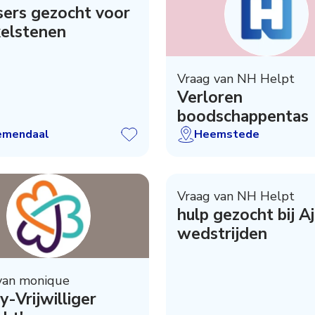
ers gezocht voor
kelstenen
Vraag van NH Helpt
Verloren
boodschappentas
emendaal
Heemstede
Vraag van NH Helpt
hulp gezocht bij A
wedstrijden
van monique
-Vrijwilliger