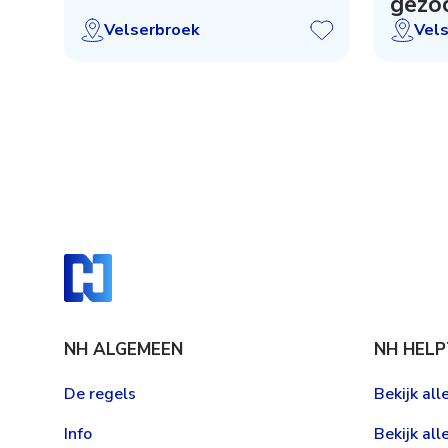
gezoc
Velserbroek
Vel
NH ALGEMEEN
NH HELP
De regels
Bekijk al
Info
Bekijk all