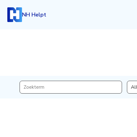
NH Helpt
Inloggen
Al
Heb je een account? Log dan in.
Login
Account aanmaken
Heb je nog geen account, maar wil je die graag kosteloo
klik dan hieronder.
Registreren