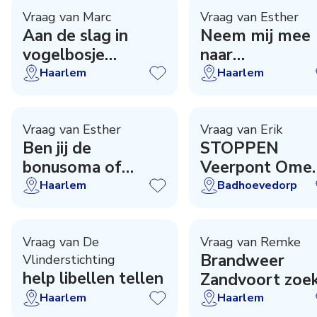
Vraag van Marc
Vraag van Esther
Aan de slag in
Neem mij mee
vogelbosje
naar
Eindenhout!
voetbaltraining
Haarlem
Haarlem
@ Olympia
Vraag van Esther
Vraag van Erik
Ben jij de
STOPPEN
bonusoma of
Veerpont Ome
steuntante in
Piet - Hoe nu
Haarlem
Badhoevedorp
Haarlem?
verder ?
Vraag van De
Vraag van Remke
Brandweer
Vlinderstichting
help libellen tellen
Zandvoort zoe
vrijwilligers
Haarlem
Haarlem