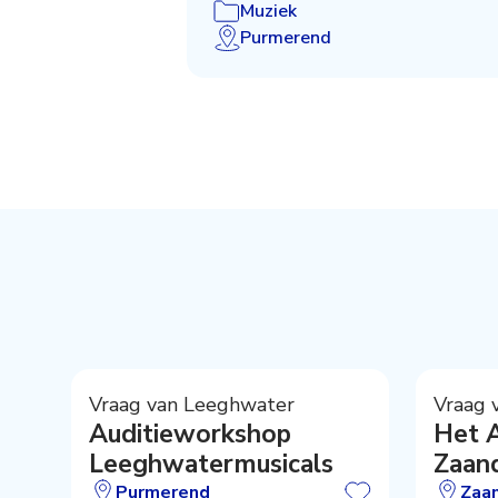
Muziek
Purmerend
Vraag van Leeghwater
Vraag 
Auditieworkshop
Het 
Leeghwatermusicals
Zaan
dirig
Purmerend
Zaa