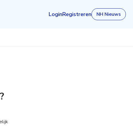
Login
Registreren
NH Nieuws
?
lijk