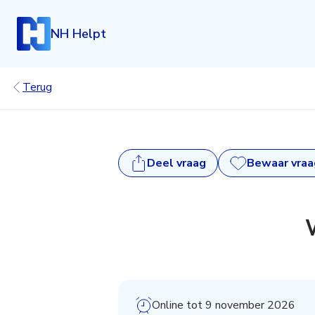
NH Helpt
Terug
Deel
vraag
Bewaar vraa
Inloggen
Heb je een account? Log dan in.
Login
Account aanmaken
Heb je nog geen account, maar wil je die graag kosteloo
klik dan hieronder.
Online tot 9 november 2026
Registreren