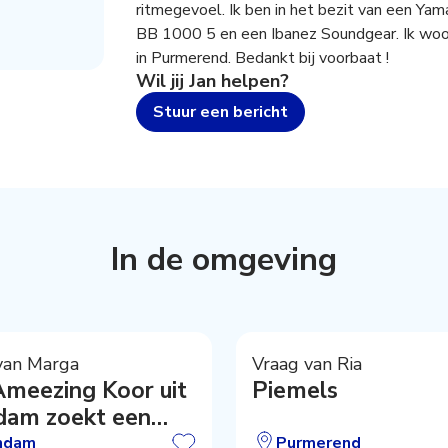
ritmegevoel. Ik ben in het bezit van een Yam
BB 1000 5 en een Ibanez Soundgear. Ik wo
in Purmerend. Bedankt bij voorbaat !
Wil jij
Jan
helpen?
Stuur een bericht
In de omgeving
van Marga
Vraag van Ria
Ameezing Koor uit
Piemels
dam zoekt een
ent / repetitor
ndam
Purmerend