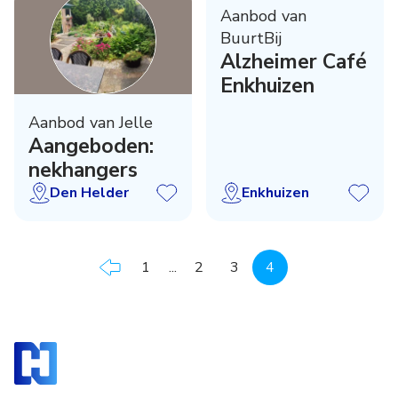
Aanbod van
BuurtBij
Alzheimer Café
Enkhuizen
Aanbod van Jelle
Aangeboden:
nekhangers
Den Helder
Enkhuizen
1
...
2
3
4