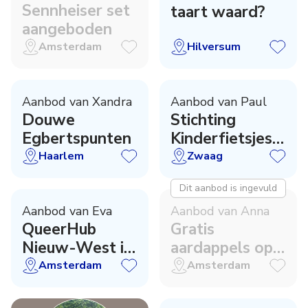
Sennheiser set
taart waard?
aangeboden
Amsterdam
Hilversum
Aanbod van Xandra
Aanbod van Paul
Douwe
Stichting
Egbertspunten
Kinderfietsjes
actie
Haarlem
Zwaag
Dit aanbod is ingevuld
Aanbod van Eva
Aanbod van Anna
QueerHub
Gratis
Nieuw-West is
aardappels op
open!
het Anton de
Amsterdam
Amsterdam
Komplein!