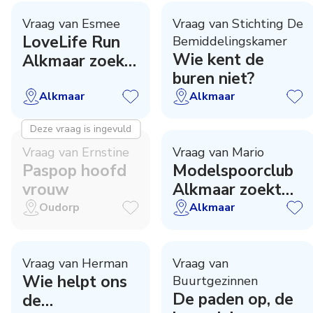
Vraag van Esmee
Vraag van Stichting De
LoveLife Run
Bemiddelingskamer
Wie kent de
Alkmaar zoekt
buren niet?
sponsorwerver
Alkmaar
Alkmaar
Deze vraag is ingevuld
Vraag van Ernstine
Vraag van Mario
Paspop hoofd
Modelspoorclub
vrouw
Alkmaar zoekt
opslagruimte
Oudorp
Alkmaar
Vraag van Herman
Vraag van
Wie helpt ons
Buurtgezinnen
De paden op, de
de