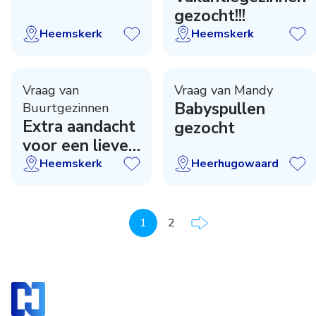
gezocht!!!
Heemskerk
Heemskerk
Vraag van
Vraag van Mandy
Babyspullen
Buurtgezinnen
Extra aandacht
gezocht
voor een lieve
jongen(5)
Heemskerk
Heerhugowaard
1
2