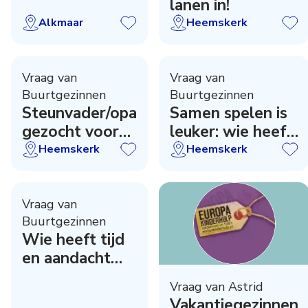
lanen in!
mannenzang
levend te
Alkmaar
Heemskerk
houden?
Vraag van
Vraag van
Buurtgezinnen
Buurtgezinnen
Steunvader/opa
Samen spelen is
gezocht voor
leuker: wie heeft
langs de -
er plek?
Heemskerk
Heemskerk
voetbal
Vraag van
Buurtgezinnen
Wie heeft tijd
en aandacht
voor deze
Vraag van Astrid
jongen?
Vakantiegezinnen