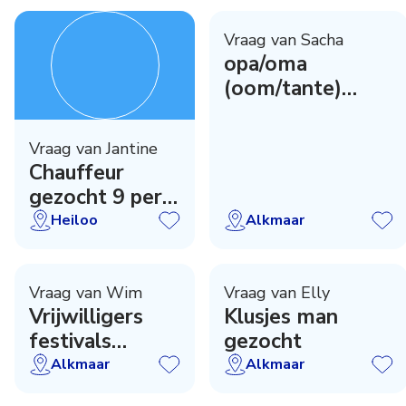
Vraag van Sacha
opa/oma
(oom/tante)
gezocht Alkmaar
Vraag van Jantine
Chauffeur
gezocht 9 pers
bus
Heiloo
Alkmaar
Vraag van Wim
Vraag van Elly
Vrijwilligers
Klusjes man
festivals
gezocht
Cultuurpark de
Alkmaar
Alkmaar
Hout