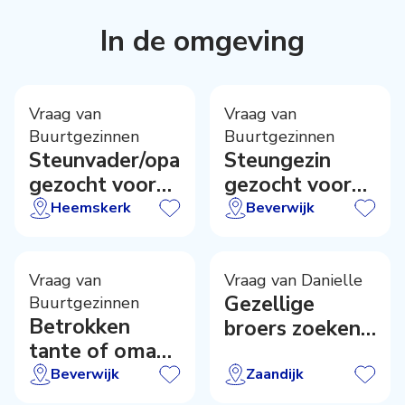
In de omgeving
Vraag van
Vraag van
Buurtgezinnen
Buurtgezinnen
Steunvader/opa
Steungezin
gezocht voor
gezocht voor
langs de -
vrolijk meisje
Heemskerk
Beverwijk
voetbal
(4)
Vraag van
Vraag van Danielle
Gezellige
Buurtgezinnen
Betrokken
broers zoeken
tante of oma
speelplek
gezocht voor
Beverwijk
Zaandijk
warm gezi