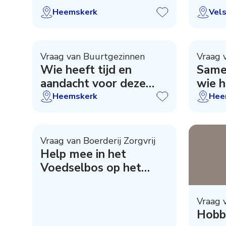
Heemskerk
Vel
Vraag van Buurtgezinnen
Vraag 
Wie heeft tijd en
Samen
aandacht voor deze
wie h
jongen?
Heemskerk
Hee
Vraag van Boerderij Zorgvrij
Help mee in het
Voedselbos op het
Boerenerf
Vraag 
Hobby