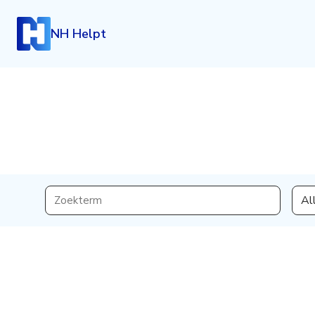
NH Helpt
Inloggen
Al
Heb je een account? Log dan in.
Login
Account aanmaken
Heb je nog geen account, maar wil je die graag kosteloo
klik dan hieronder.
Registreren