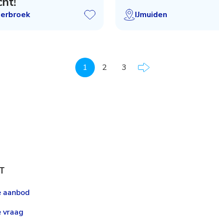
ht!
serbroek
IJmuiden
1
2
3
T
le aanbod
e vraag