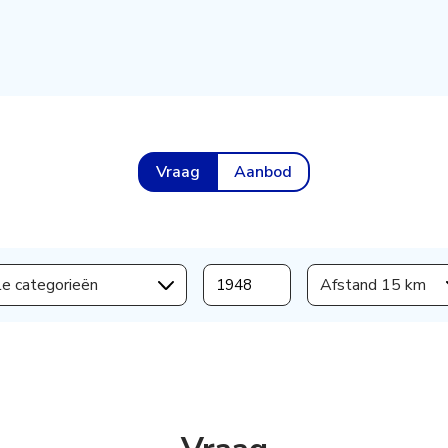
Vraag
Aanbod
le categorieën
Afstand 15 km
s aanmaken,