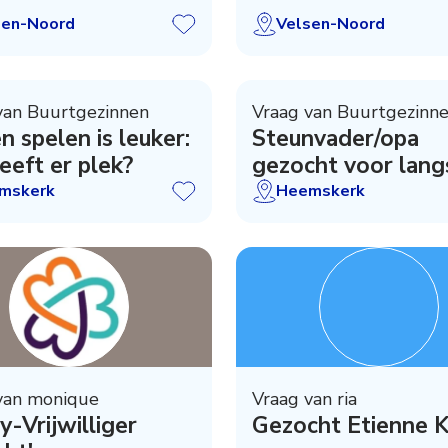
sen-Noord
Velsen-Noord
van Buurtgezinnen
Vraag van Buurtgezinn
 spelen is leuker:
Steunvader/opa
eeft er plek?
gezocht voor lang
voetbal
mskerk
Heemskerk
van monique
Vraag van ria
-Vrijwilliger
Gezocht Etienne K