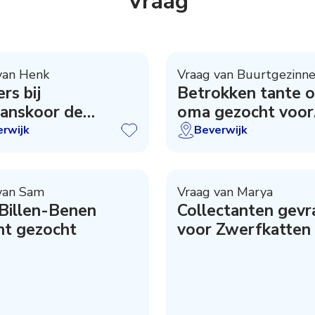
Vraag
van Henk
Vraag van Buurtgezinn
rs bij
Betrokken tante o
anskoor de
oma gezocht voor
aaiers
warm gezi
rwijk
Beverwijk
van Sam
Vraag van Marya
Billen-Benen
Collectanten gev
nt gezocht
voor Zwerfkatten