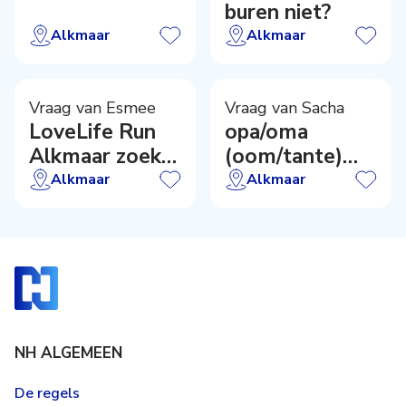
buren niet?
houden?
Alkmaar
Alkmaar
Vraag van Esmee
Vraag van Sacha
LoveLife Run
opa/oma
Alkmaar zoekt
(oom/tante)
sponsorwerver
gezocht
Alkmaar
Alkmaar
Alkmaar
NH ALGEMEEN
De regels