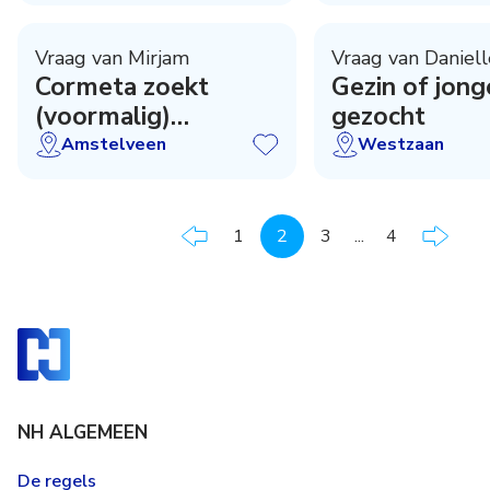
repetitor
Vraag van Mirjam
Vraag van Daniell
Cormeta zoekt
Gezin of jong
(voormalig)
gezocht
zwemdocent
Amstelveen
Westzaan
1
2
3
...
4
NH ALGEMEEN
De regels