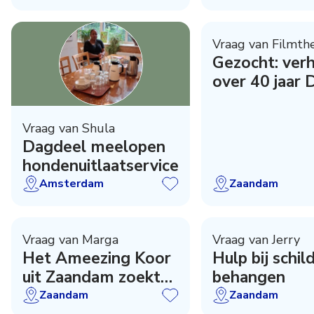
Vraag van Filmth
Gezocht: ver
over 40 jaar 
Fabriek!
Vraag van Shula
Dagdeel meelopen
hondenuitlaatservice
Amsterdam
Zaandam
Vraag van Marga
Vraag van Jerry
Het Ameezing Koor
Hulp bij schilderen en
uit Zaandam zoekt
behangen
een dirigent /
Zaandam
Zaandam