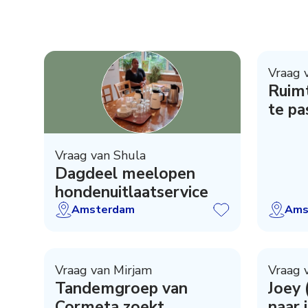
Vraag 
Ruim
te pa
Vraag van Shula
Dagdeel meelopen
hondenuitlaatservice
Amsterdam
Ams
Vraag van Mirjam
Vraag 
Tandemgroep van
Joey 
Cormeta zoekt
naar 