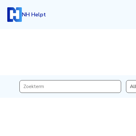
NH Helpt
Inloggen
Al
Heb je een account? Log dan in.
Login
Account aanmaken
Heb je nog geen account, maar wil je die graag kosteloo
klik dan hieronder.
Registreren