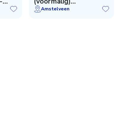
-
(voormalig)
zwemdocent
Amstelveen