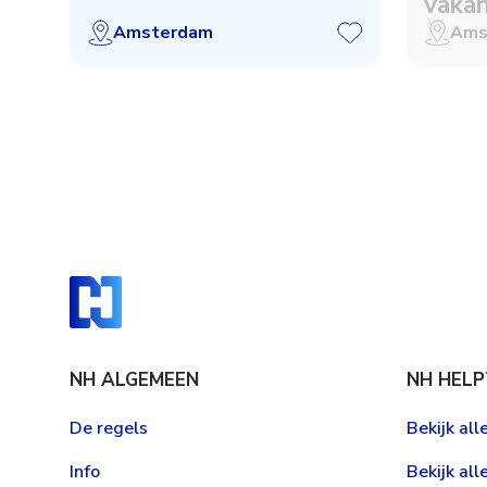
vaka
gezoc
Amsterdam
Ams
NH ALGEMEEN
NH HELP
De regels
Bekijk al
Info
Bekijk all