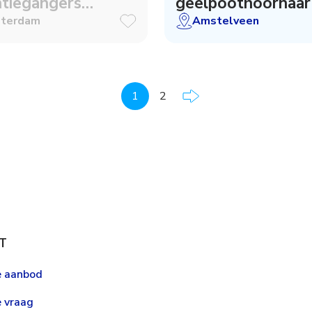
ntiegangers
geelpoothoornaar
ht !!
zoekers
terdam
Amstelveen
1
2
T
le aanbod
e vraag