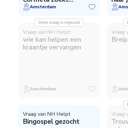
voorrijders
Amsterdam
Ams
Deze vraag is ingevuld
Vraag van NH Helpt
Vraag 
wie kan helpen een
Breip
kraantje vervangen
Amsterdam
Ams
Vraag van NH Helpt
Vraag 
Bingospel gezocht
Trou