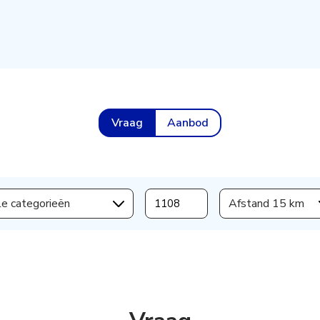
Vraag
Aanbod
le categorieën
Afstand 15 km
s aanmaken,