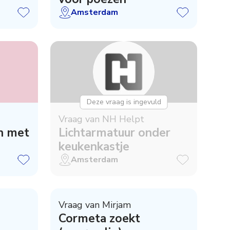
Amsterdam
Deze vraag is ingevuld
Vraag van NH Helpt
n met
Lichtarmatuur onder
keukenkastje
Amsterdam
Vraag van Mirjam
Cormeta zoekt