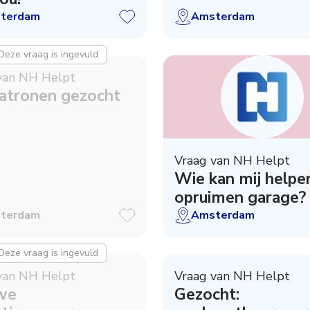
terdam
Amsterdam
Deze vraag is ingevuld
van NH Helpt
atronen gezocht
Vraag van NH Helpt
Wie kan mij helpe
opruimen garage?
terdam
Amsterdam
Deze vraag is ingevuld
van NH Helpt
Vraag van NH Helpt
we
Gezocht: