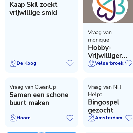
Kaap Skil zoekt
vrijwillige smid
Vraag van
monique
Hobby-
Vrijwilliger
gezocht!
De Koog
Velserbroek
Vraag van CleanUp
Vraag van NH
Samen een schone
Helpt
Bingospel
buurt maken
gezocht
Hoorn
Amsterdam