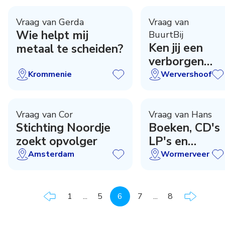
Vraag van Gerda
Vraag van
Wie helpt mij
BuurtBij
Ken jij een
metaal te scheiden?
verborgen
paadje?
Krommenie
Wervershoof
Vraag van Cor
Vraag van Hans
Stichting Noordje
Boeken, CD's
zoekt opvolger
LP's en
puzzels
Amsterdam
Wormerveer
gezocht
1
...
5
6
7
...
8